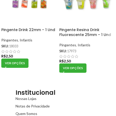
Pingente Drink 22mm – 1 Und
Pingente Resina Drink
Fluorescente 25mm – 1 Und
Pingentes
,
Infantis
Pingentes
,
Infantis
SKU:
18033
SKU:
17973
R$
2,50
R$
2,50
VER OPÇÕES
VER OPÇÕES
Institucional
Nossas Lojas
Notas de Privacidade
Quem Somos