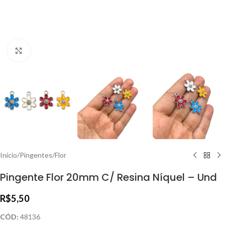
Clique para ampliar
Início
/
Pingentes
/
Flor
Pingente Flor 20mm C/ Resina Níquel – Und
R$
5,50
CÓD:
48136