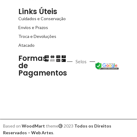
Links Úteis
Cuidados e Conservação
Envios e Prazos
Troca e Devoluções
Atacado
Formas
Selos
de
Pagamentos
Based on
WoodMart
theme
2023
Todos os Direitos
Reservados – Web Artes
.