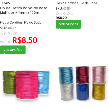
TADO
Fios e Cordões
,
Fio de Seda
Fio de Cetim Rabo de Rato
SKU:
40654
Multicor – 1mm x 100m
R$
8,90
Fios e Cordões
,
Fio de Seda
VER OPÇÕES
SKU:
40747
R$
8,50
R$
15,00
VER OPÇÕES