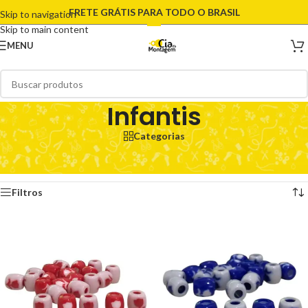
FRETE GRÁTIS PARA TODO O BRASIL
Skip to navigation
Skip to main content
MENU
Infantis
Categorias
Início
/
Produtos marcados com a tag “Infantis”
Exibindo 1–12 de 286 resultados
Filtros