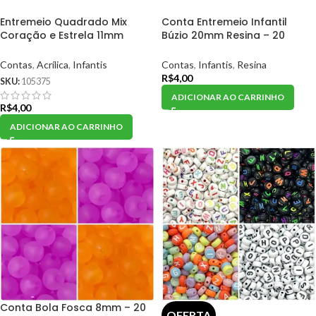
Entremeio Quadrado Mix
Conta Entremeio Infantil
Coração e Estrela 11mm
Búzio 20mm Resina – 20
Acrílico – 20 Gramas
Gramas
Contas
,
Acrílica
,
Infantis
Contas
,
Infantis
,
Resina
R$
4,00
SKU:
105375
ADICIONAR AO CARRINHO
R$
4,00
ADICIONAR AO CARRINHO
Conta Bola Fosca 8mm – 20
OFERTA