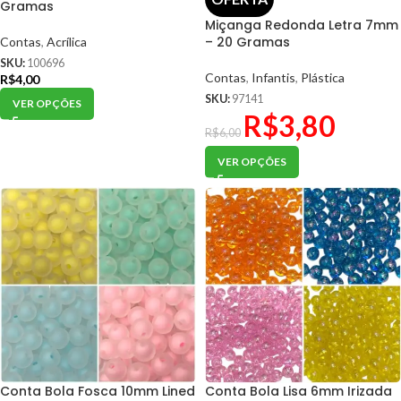
Gramas
Miçanga Redonda Letra 7mm
– 20 Gramas
Contas
,
Acrílica
SKU:
100696
Contas
,
Infantis
,
Plástica
R$
4,00
SKU:
97141
VER OPÇÕES
R$
3,80
R$
6,00
VER OPÇÕES
Conta Bola Fosca 10mm Lined
Conta Bola Lisa 6mm Irizada