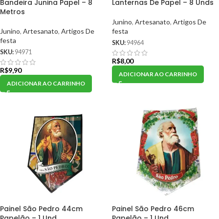
Bandeira Junina Papel – 8
Lanternas De Papel – 8 Unds
Metros
Junino
,
Artesanato
,
Artigos De
Junino
,
Artesanato
,
Artigos De
festa
festa
SKU:
94964
SKU:
94971
R$
8,00
R$
9,90
ADICIONAR AO CARRINHO
ADICIONAR AO CARRINHO
Painel São Pedro 44cm
Painel São Pedro 46cm
Papelão – 1 Und
Papelão – 1 Und