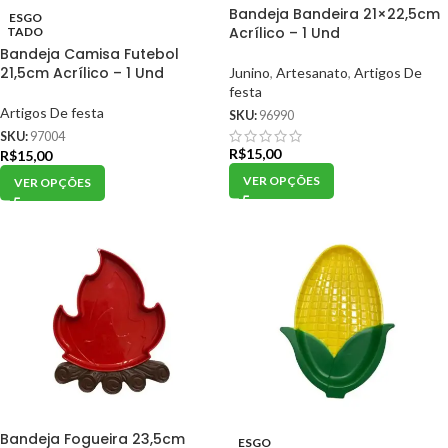
Bandeja Bandeira 21×22,5cm
ESGO
Acrílico – 1 Und
TADO
Bandeja Camisa Futebol
21,5cm Acrílico – 1 Und
Junino
,
Artesanato
,
Artigos De
festa
Artigos De festa
SKU:
96990
SKU:
97004
R$
15,00
R$
15,00
VER OPÇÕES
VER OPÇÕES
Bandeja Fogueira 23,5cm
ESGO