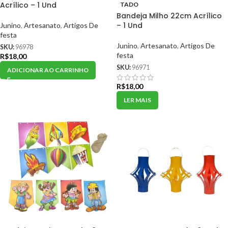
Acrílico – 1 Und
TADO
Bandeja Milho 22cm Acrílico
– 1 Und
Junino
,
Artesanato
,
Artigos De
festa
Junino
,
Artesanato
,
Artigos De
SKU:
96978
festa
R$
18,00
SKU:
96971
ADICIONAR AO CARRINHO
R$
18,00
LER MAIS