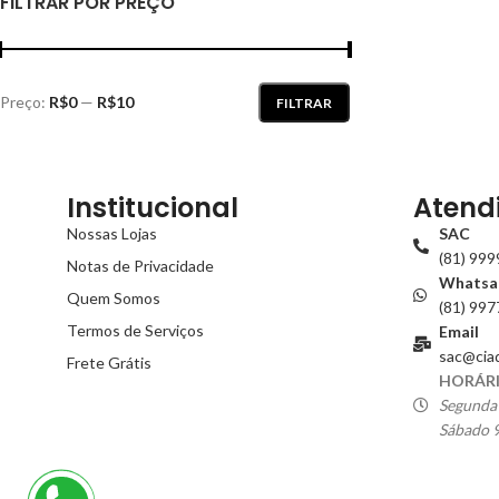
FILTRAR POR PREÇO
Preço:
R$0
—
R$10
FILTRAR
Institucional
Atend
Nossas Lojas
SAC
(81) 99
Notas de Privacidade
Whatsa
Quem Somos
(81) 99
Termos de Serviços
Email
sac@cia
Frete Grátis
HORÁRI
Segunda 
Sábado 9