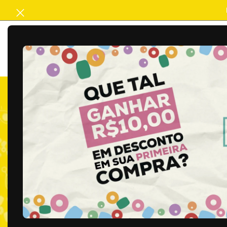
ACABAMENTO
ARTESANATO
B
Filtros ativos
Início
/
Artesanat
TAGS DE PRODUTO
Biscuit
Brasilcore
Carnaval
Católicos
Crochê
Geek
Halloween
Infantis