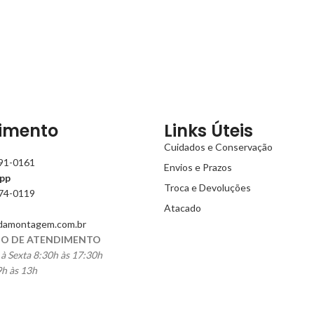
imento
Links Úteis
Cuidados e Conservação
991-0161
Envios e Prazos
pp
Troca e Devoluções
774-0119
Atacado
damontagem.com.br
O DE ATENDIMENTO
à Sexta 8:30h às 17:30h
h às 13h