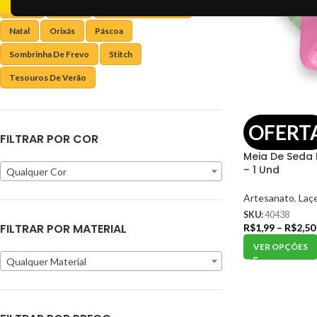
Junino
Laceira
Monte Você Mesmo
Natal
Orixás
Páscoa
Sombrinha De Frevo
Stitch
Tesouros De Verão
OFERT
FILTRAR POR COR
Meia De Seda 
– 1 Und
Qualquer Cor
Artesanato
,
Laçe
SKU:
40438
FILTRAR POR MATERIAL
R$
1,99
–
R$
2,50
VER OPÇÕES
Qualquer Material