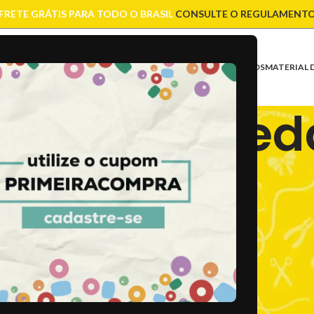
FRETE GRÁTIS PARA TODO O BRASIL
CONSULTE O REGULAMENT
ASES
CONTAS
CORRENTES
ENTREMEIOS
FIOS E CORDÕES
FECHOS
MATERIAL 
Meia de Sed
o
/
Meia de Seda