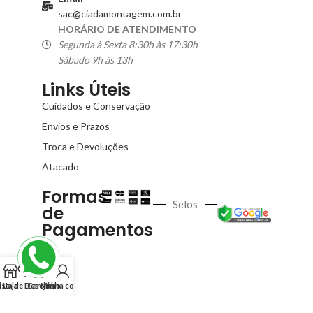
sac@ciadamontagem.com.br
HORÁRIO DE ATENDIMENTO
Segunda à Sexta 8:30h às 17:30h
Sábado 9h às 13h
Links Úteis
Cuidados e Conservação
Envios e Prazos
Troca e Devoluções
Atacado
Formas
Selos
de
Pagamentos
ista de Desejos
Loja
Carrinho
Minha conta