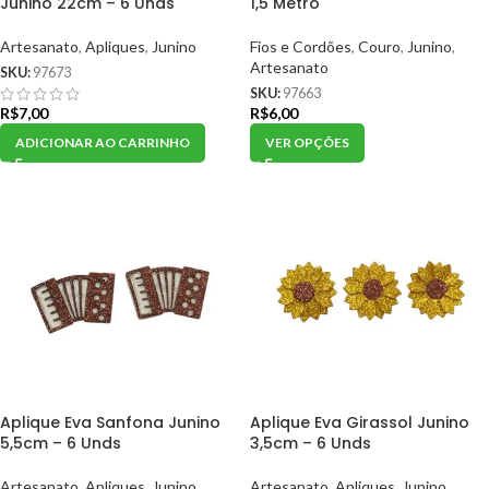
Junino 22cm – 6 Unds
1,5 Metro
Artesanato
,
Apliques
,
Junino
Fios e Cordões
,
Couro
,
Junino
,
Artesanato
SKU:
97673
SKU:
97663
R$
7,00
R$
6,00
ADICIONAR AO CARRINHO
VER OPÇÕES
Aplique Eva Sanfona Junino
Aplique Eva Girassol Junino
5,5cm – 6 Unds
3,5cm – 6 Unds
Artesanato
,
Apliques
,
Junino
Artesanato
,
Apliques
,
Junino