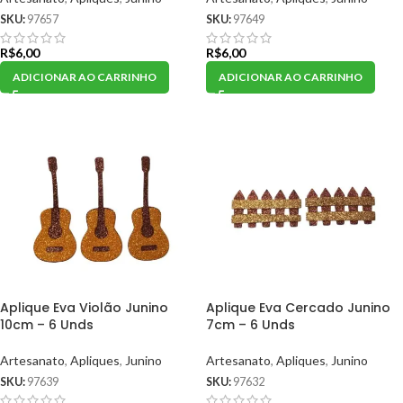
SKU:
97657
SKU:
97649
R$
6,00
R$
6,00
ADICIONAR AO CARRINHO
ADICIONAR AO CARRINHO
Aplique Eva Violão Junino
Aplique Eva Cercado Junino
10cm – 6 Unds
7cm – 6 Unds
Artesanato
,
Apliques
,
Junino
Artesanato
,
Apliques
,
Junino
SKU:
97639
SKU:
97632