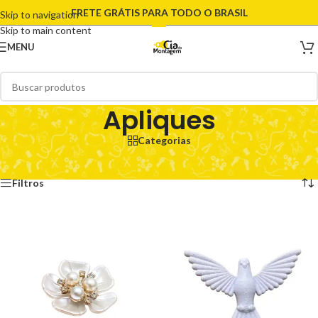
FRETE GRÁTIS PARA TODO O BRASIL
Skip to navigation
Skip to main content
MENU
Apliques
Categorias
Início
/
Artesanato
/
Apliques
Exibindo 1–12 de 751 resultados
Filtros