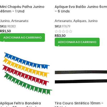
Mini Chapéu Palha Junino
Aplique Eva Balão Junino 6cm
46mm – 1 Und
– 6 Unds
Junino
,
Artesanato
Artesanato
,
Apliques
,
Junino
SKU:
98383
SKU:
97679
R$
1,50
R$
3,50
ADICIONAR AO CARRINHO
ADICIONAR AO CARRINHO
Aplique Feltro Bandeira
Tira Couro Sintético 10mm –