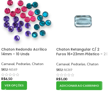
Chaton Redondo Acrílico
Chaton Retangular C/ 2
14mm – 10 Unds
Furos 16×23mm Plástico – 20
Gramas
Carnaval
,
Pedrarias
,
Chaton
Carnaval
,
Pedrarias
,
Chaton
SKU:
46569
SKU:
46369
R$
6,50
R$
5,00
VER OPÇÕES
ADICIONAR AO CARRINHO