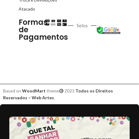
Atacado
Formas
Selos
de
Pagamentos
Based on
WoodMart
theme
2023
Todos os Direitos
Reservados – Web Artes
.