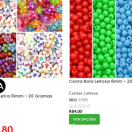
Conta Bola Leitosa 6mm – 2
A
Contas
,
Leitosa
 Letra 10mm – 20 Gramas
SKU:
17495
R$
4,00
VER OPÇÕES
,80