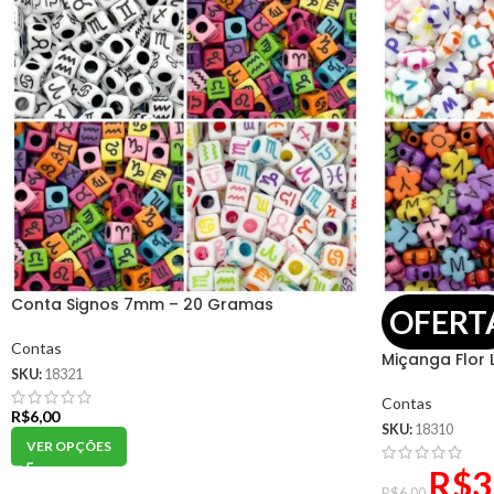
Conta Signos 7mm – 20 Gramas
OFERT
Contas
Miçanga Flor
SKU:
18321
Contas
R$
6,00
SKU:
18310
VER OPÇÕES
R$
3
R$
6,00