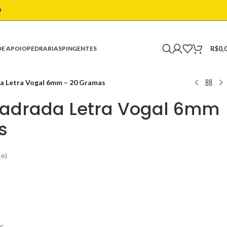
O
R$
0,
DE APOIO
PEDRARIAS
PINGENTES
 Letra Vogal 6mm – 20 Gramas
adrada Letra Vogal 6mm
s
te)