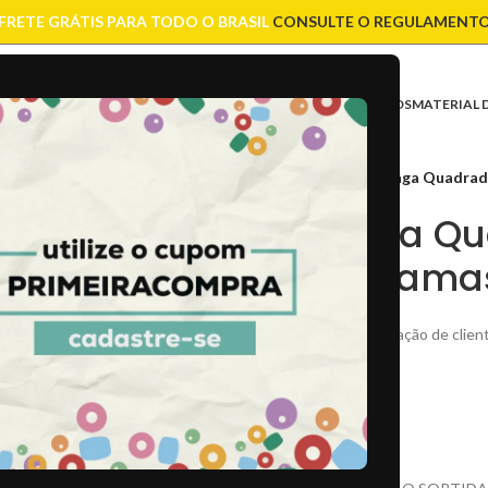
FRETE GRÁTIS PARA TODO O BRASIL
CONSULTE O REGULAMENT
ASES
CONTAS
CORRENTES
ENTREMEIOS
FIOS E CORDÕES
FECHOS
MATERIAL 
Início
/
Contas
/
Miçanga Quadrada
Miçanga Qu
– 20 Grama
(
1
avaliação de clien
R$
3,80
R$
6,00
CÓD:
48242