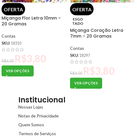
OFERTA
OFERTA
Miçanga Flor Letra 10mm –
ESGO
20 Gramas
TADO
Miçanga Coração Letra
7mm – 20 Gramas
Contas
SKU:
18310
Contas
R$
3,80
SKU:
18297
R$
6,00
R$
3,80
VER OPÇÕES
R$
6,00
VER OPÇÕES
Institucional
Nossas Lojas
Notas de Privacidade
Quem Somos
Termos de Serviços