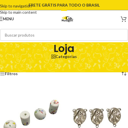
FRETE GRÁTIS PARA TODO O BRASIL
Skip to navigation
Skip to main content
MENU
Loja
Categorias
Início
/
Loja
/
Página 3
Exibindo 25–36 de 8577 resultados
Filtros