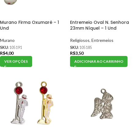
Murano Firma Oxumaré – 1
Entremeio Oval N. Senhora
Und
23mm Níquel – 1 Und
Murano
Religiosos
,
Entremeios
SKU:
105191
SKU:
105185
R$
4,00
R$
3,50
VER OPÇÕES
ADICIONAR AO CARRINHO