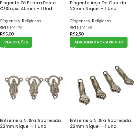
Pingente Zé Pilintra Poste
Pingente Anjo Da Guarda
C/Strass 40mm – 1 Und
22mm Níquel – 1 Und
Pingentes
,
Religiosos
Pingentes
,
Religiosos
SKU:
105176
SKU:
105168
R$
5,00
R$
2,50
VER OPÇÕES
ADICIONAR AO CARRINHO
Entremeio N. Sra Aparecida
Entremeio N. Sra Aparecida
22mm Níquel – 1 Und
22mm Níquel – 1 Und