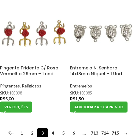
Pingente Tridente C/ Rosa
Entremeio N. Senhora
Vermelha 29mm – 1 und
14x18mm Níquel – 1 Und
Pingentes
,
Religiosos
Entremeios
SKU:
105098
SKU:
105085
R$
5,00
R$
1,50
VER OPÇÕES
ADICIONAR AO CARRINHO
←
1
2
3
4
5
6
…
713
714
715
→