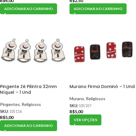
R$
4,00
R$
2,50
ADICIONAR AO CARRINHO
ADICIONAR AO CARRINHO
Pingente Zé Pilintra 32mm
Murano Firma Dominó – 1 Und
Níquel – 1 Und
Murano
,
Religiosos
Pingentes
,
Religiosos
SKU:
105107
R$
5,00
SKU:
105116
R$
5,00
VER OPÇÕES
ADICIONAR AO CARRINHO