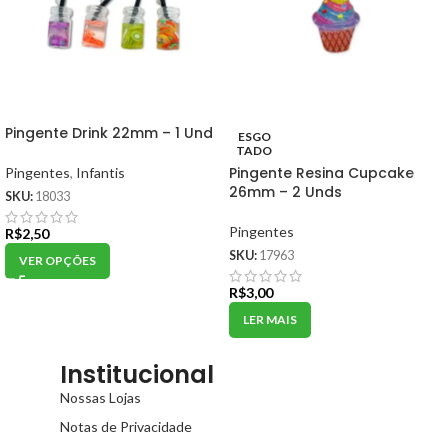
Pingente Drink 22mm – 1 Und
ESGO
TADO
Pingente Resina Cupcake
Pingentes
,
Infantis
26mm – 2 Unds
SKU:
18033
Pingentes
R$
2,50
SKU:
17963
VER OPÇÕES
R$
3,00
LER MAIS
Institucional
Nossas Lojas
Notas de Privacidade