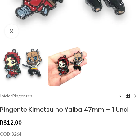
Clique para ampliar
Início
/
Pingentes
Pingente Kimetsu no Yaiba 47mm – 1 Und
R$
12,00
CÒD:
3264