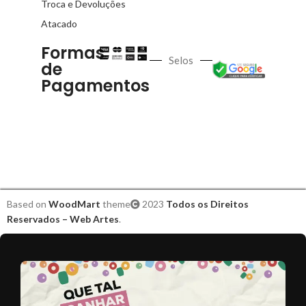
Troca e Devoluções
Atacado
Formas
Selos
de
Pagamentos
Based on
WoodMart
theme
2023
Todos os Direitos
Reservados – Web Artes
.