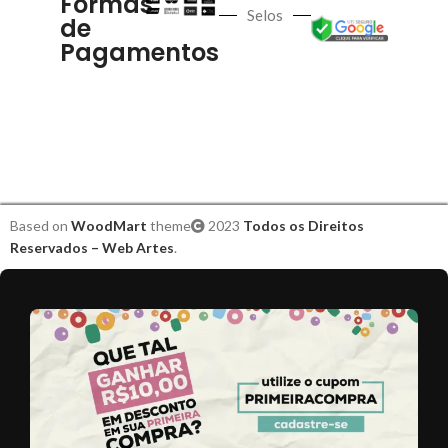
Formas
Selos
de
Pagamentos
Based on
WoodMart
theme
2023
Todos os Direitos
Reservados – Web Artes
.