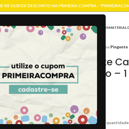
E R$ 10,00 DE DESCONTO NA PRIMEIRA COMPRA - "PRIMEIRACO
ASES
CONTAS
CORRENTES
ENTREMEIOS
FIOS E CORDÕES
FECHOS
MATERIAL 
Início
/
Pingentes
/
Praia
/
Pingente
Pingente C
Dourado – 1
R$
3,00
CÓD:
48005
CX:
PGT06/ A
Caso não consiga a quantidade