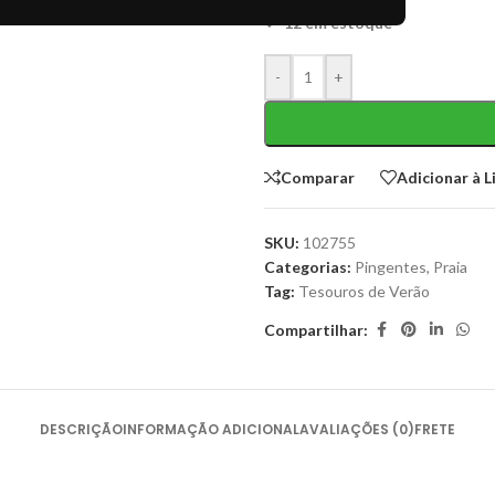
12 em estoque
-
+
Comparar
Adicionar à L
SKU:
102755
Categorias:
Pingentes
,
Praia
Tag:
Tesouros de Verão
Compartilhar:
DESCRIÇÃO
INFORMAÇÃO ADICIONAL
AVALIAÇÕES (0)
FRETE