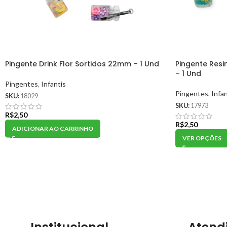
Pingente Drink Flor Sortidos 22mm – 1 Und
Pingente Resi
– 1 Und
Pingentes
,
Infantis
Pingentes
,
Infan
SKU:
18029
SKU:
17973
R$
2,50
R$
2,50
ADICIONAR AO CARRINHO
VER OPÇÕES