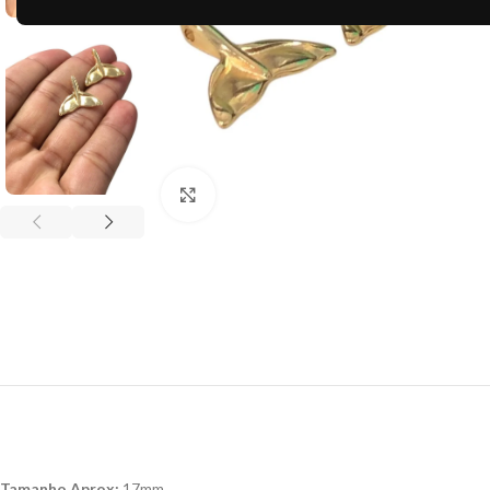
Clique para ampliar
Tamanho Aprox:
17mm