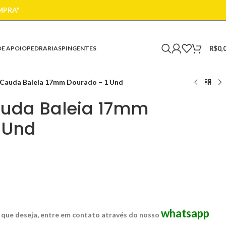
MPRA"
R$
0,
DE APOIO
PEDRARIAS
PINGENTES
 Cauda Baleia 17mm Dourado – 1 Und
auda Baleia 17mm
 Und
whatsapp
 que deseja, entre em contato através do nosso