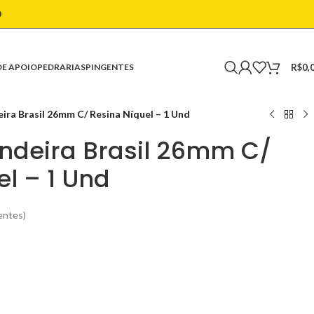
O
R$
0,
DE APOIO
PEDRARIAS
PINGENTES
ira Brasil 26mm C/ Resina Níquel – 1 Und
ndeira Brasil 26mm C/
el – 1 Und
entes)