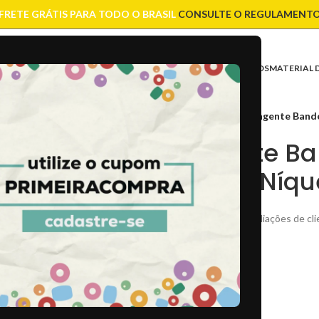
FRETE GRÁTIS PARA TODO O BRASIL
CONSULTE O REGULAMENT
ASES
CONTAS
CORRENTES
ENTREMEIOS
FIOS E CORDÕES
FECHOS
MATERIAL 
Início
/
Pingentes
/
Pingente Bande
Pingente Ba
Resina Níqu
(
43
avaliações de cli
R$
3,50
CÓD
: 6544
CX
: A1/40