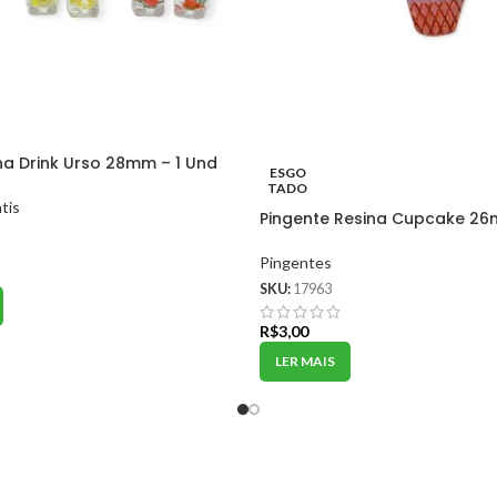
na Drink Urso 28mm – 1 Und
ESGO
TADO
tis
Pingente Resina Cupcake 26
Pingentes
SKU:
17963
R$
3,00
LER MAIS