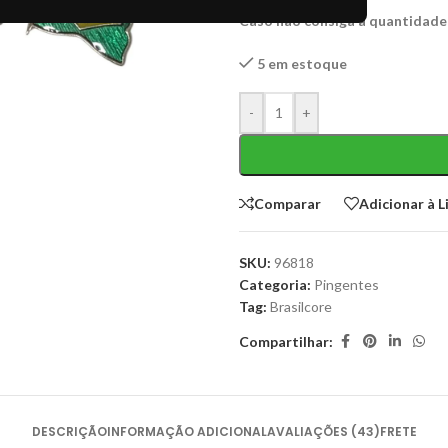
Caso não consiga a quantidade
5 em estoque
-
+
Comparar
Adicionar à L
SKU:
96818
Categoria:
Pingentes
Tag:
Brasilcore
Compartilhar:
DESCRIÇÃO
INFORMAÇÃO ADICIONAL
AVALIAÇÕES (43)
FRETE