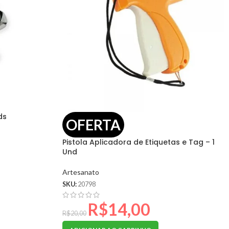
ds
OFERTA
Pistola Aplicadora de Etiquetas e Tag – 1
Und
Artesanato
SKU:
20798
R$
14,00
R$
20,00