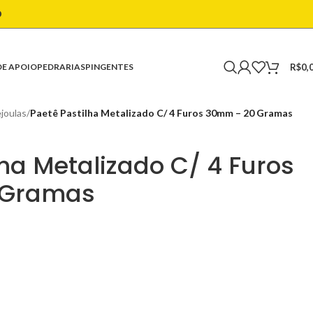
O
R$
0,
DE APOIO
PEDRARIAS
PINGENTES
joulas
/
Paetê Pastilha Metalizado C/ 4 Furos 30mm – 20 Gramas
lha Metalizado C/ 4 Furos
 Gramas