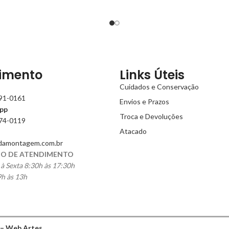
imento
Links Úteis
Cuidados e Conservação
991-0161
Envios e Prazos
pp
Troca e Devoluções
774-0119
Atacado
damontagem.com.br
O DE ATENDIMENTO
à Sexta 8:30h às 17:30h
h às 13h
 – Web Artes
.