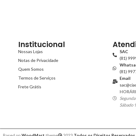
Institucional
Atend
Nossas Lojas
SAC
(81) 99
Notas de Privacidade
Whatsa
Quem Somos
(81) 99
Termos de Serviços
Email
sac@cia
Frete Grátis
HORÁRI
Segunda 
Sábado 9
Based on
WoodMart
theme
2023
Todos os Direitos Reservados