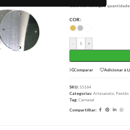
Caso não consiga a quantidade
COR
-
+
Comparar
Adicionar à L
SKU:
55164
Categorias:
Artesanato
,
Paetês 
Tag:
Carnaval
Compartilhar: