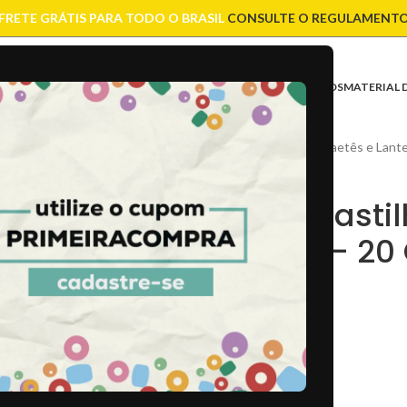
FRETE GRÁTIS PARA TODO O BRASIL
CONSULTE O REGULAMENT
ASES
CONTAS
CORRENTES
ENTREMEIOS
FIOS E CORDÕES
FECHOS
MATERIAL 
Início
/
Artesanato
/
Paetês e Lante
Paetê Pasti
30mm – 20
R$
10,00
CÒD:
34635