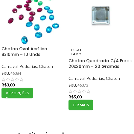
Chaton Oval Acrílico
ESGO
8x10mm – 10 Unds
TADO
Chaton Quadrado C/4 Furos
20x20mm – 20 Gramas
Carnaval
,
Pedrarias
,
Chaton
SKU:
46384
Carnaval
,
Pedrarias
,
Chaton
R$
3,00
SKU:
46373
VER OPÇÕES
R$
5,00
LER MAIS