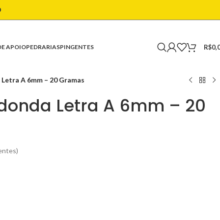
O
R$
0,
DE APOIO
PEDRARIAS
PINGENTES
 Letra A 6mm – 20 Gramas
donda Letra A 6mm – 20
entes)