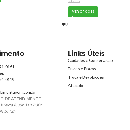
R$
6,00
VER OPÇÕES
imento
Links Úteis
Cuidados e Conservação
991-0161
Envios e Prazos
pp
Troca e Devoluções
774-0119
Atacado
damontagem.com.br
O DE ATENDIMENTO
à Sexta 8:30h às 17:30h
h às 13h