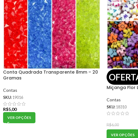
Conta Quadrada Transparente 8mm – 20
OFERT
Gramas
Miçanga Flor
Contas
SKU:
19016
Contas
SKU:
18310
R$
5,00
VER OPÇÕES
R$
3
R$
6,00
VER OPÇÕES