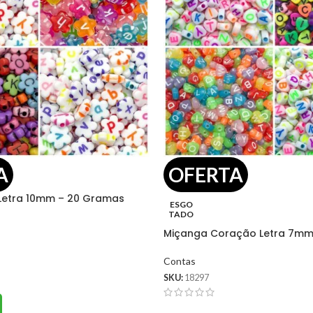
A
OFERTA
 Letra 10mm – 20 Gramas
ESGO
TADO
Miçanga Coração Letra 7mm
Contas
,80
SKU:
18297
R$
3,80