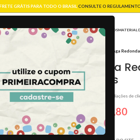
FRETE GRÁTIS PARA TODO O BRASIL
CONSULTE O REGULAMENT
ASES
CONTAS
CORRENTES
ENTREMEIOS
FIOS E CORDÕES
FECHOS
MATERIAL 
Início
/
Contas
/
Miçanga Redonda
Miçanga Re
Gramas
(
62
avaliações de cli
R$
3,80
R$
6,00
CÓD:
48482