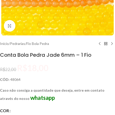
Clique para ampliar
Início
/
Pedrarias
/
Fio Bola Pedra
Conta Bola Pedra Jade 6mm – 1 Fio
R$
18,00
R$
22,00
CÓD:
48064
Caso não consiga a quantidade que deseja, entre em contato
whatsapp
através do nosso
COR