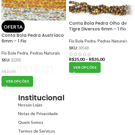
Conta Bola Pedra Olho de
OFERTA
Tigre Diversos 6mm – 1 Fio
Conta Bola Pedra Austríaco
6mm – 1 Fio
Fio Bola Pedra
,
Pedras Naturais
SKU:
30568
Fio Bola Pedra
,
Pedras Naturais
R$
25,00
–
R$
35,00
SKU:
32205
R$
18,00
VER OPÇÕES
R$
22,00
VER OPÇÕES
Institucional
Nossas Lojas
Notas de Privacidade
Quem Somos
Termos de Serviços