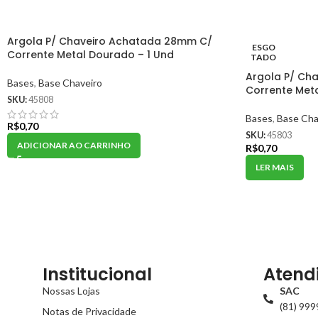
Argola P/ Chaveiro Achatada 28mm C/
ESGO
Corrente Metal Dourado – 1 Und
TADO
Argola P/ Ch
Bases
,
Base Chaveiro
Corrente Meta
SKU:
45808
Bases
,
Base Cha
R$
0,70
SKU:
45803
ADICIONAR AO CARRINHO
R$
0,70
LER MAIS
Institucional
Atend
Nossas Lojas
SAC
(81) 99
Notas de Privacidade