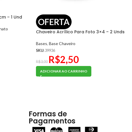
cm – 1 Und
OFERTA
nato
Chaveiro Acrílico Para Foto 3×4 – 2 Unds
Bases
,
Base Chaveiro
SKU:
39936
R$
2,50
R$
3,00
ADICIONAR AO CARRINHO
Formas de
Pagamentos