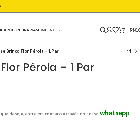
O
R$
0,
DE APOIO
PEDRARIAS
PINGENTES
se Brinco Flor Pérola – 1 Par
Flor Pérola – 1 Par
whatsapp
 que deseja, entre em contato através do nosso