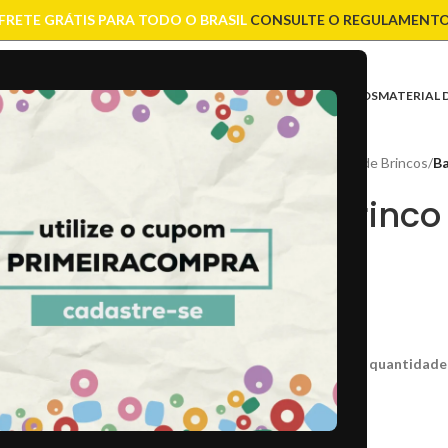
FRETE GRÁTIS PARA TODO O BRASIL
CONSULTE O REGULAMENT
ASES
CONTAS
CORRENTES
ENTREMEIOS
FIOS E CORDÕES
FECHOS
MATERIAL 
Início
/
Bases
/
Bases de Brincos
/
Ba
Base Brinco 
R$
7,90
CÓD:
000371
Caso não consiga a quantidade
COR