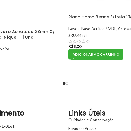
Placa Hama Beads Estrela 10
Bases
,
Base Acrílico / MDF
,
Artesa
aveiro Achatada 28mm C/
SKU:
44378
l Níquel – 1 Und
R$
8,00
veiro
ADICIONAR AO CARRINHO
imento
Links Úteis
Cuidados e Conservação
991-0161
Envios e Prazos