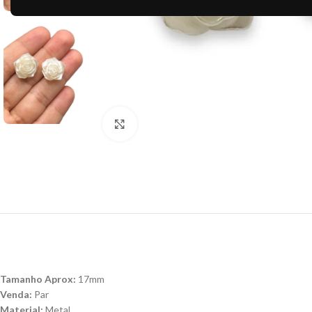
Clique para ampliar
Tamanho Aprox:
17mm
Venda:
Par
Material:
Metal