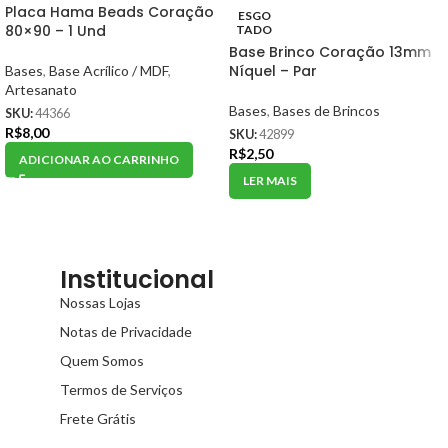
Placa Hama Beads Coração
ESGO
80×90 – 1 Und
TADO
Base Brinco Coração 13mm
Níquel – Par
Bases
,
Base Acrílico / MDF
,
Artesanato
Bases
,
Bases de Brincos
SKU:
44366
R$
8,00
SKU:
42899
R$
2,50
ADICIONAR AO CARRINHO
LER MAIS
Institucional
Nossas Lojas
Notas de Privacidade
Quem Somos
Termos de Serviços
Frete Grátis