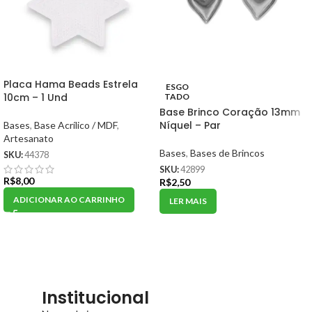
Placa Hama Beads Estrela
ESGO
10cm – 1 Und
TADO
Base Brinco Coração 13mm
Níquel – Par
Bases
,
Base Acrílico / MDF
,
Artesanato
Bases
,
Bases de Brincos
SKU:
44378
SKU:
42899
R$
8,00
R$
2,50
ADICIONAR AO CARRINHO
LER MAIS
Institucional