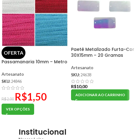
Paetê Metalizado Furta-Cor
OFERTA
30X15mm – 20 Gramas
Passamanaria 10mm – Metro
Artesanato
Artesanato
SKU:
24638
SKU:
24846
R$
10,00
R$
1,50
ADICIONAR AO CARRINHO
R$
2,00
VER OPÇÕES
Institucional