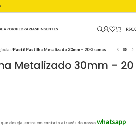
O
R$
0,
DE APOIO
PEDRARIAS
PINGENTES
joulas
/
Paetê Pastilha Metalizado 30mm – 20 Gramas
lha Metalizado 30mm – 20
whatsapp
 que deseja, entre em contato através do nosso