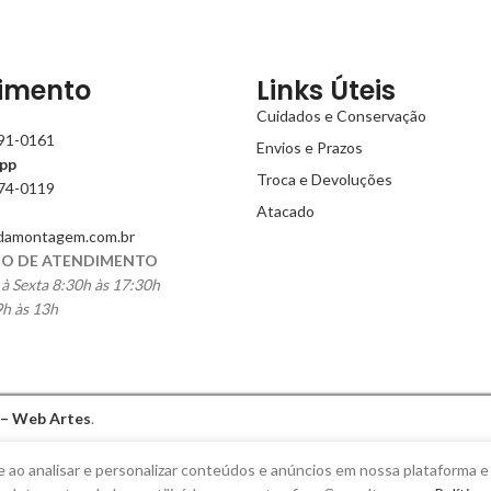
imento
Links Úteis
Cuidados e Conservação
991-0161
Envios e Prazos
pp
Troca e Devoluções
774-0119
Atacado
damontagem.com.br
O DE ATENDIMENTO
à Sexta 8:30h às 17:30h
h às 13h
 – Web Artes
.
e ao analisar e personalizar conteúdos e anúncios em nossa plataforma e