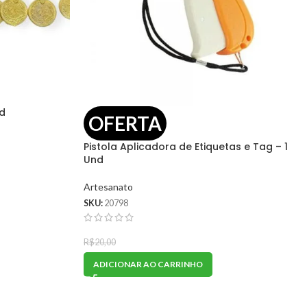
nd
OFERTA
Pistola Aplicadora de Etiquetas e Tag – 1
Und
Artesanato
SKU:
20798
R$
14,00
R$
20,00
ADICIONAR AO CARRINHO