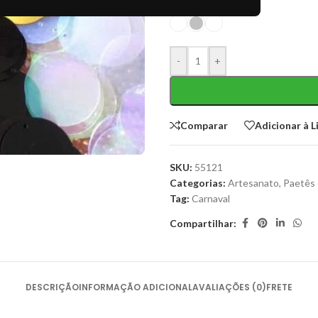
COR
-
+
Comparar
Adicionar à L
SKU:
55121
Categorias:
Artesanato
,
Paetês 
Tag:
Carnaval
Compartilhar:
DESCRIÇÃO
INFORMAÇÃO ADICIONAL
AVALIAÇÕES (0)
FRETE