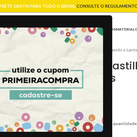
FRETE GRÁTIS PARA TODO O BRASIL
CONSULTE O REGULAMENT
ASES
CONTAS
CORRENTES
ENTREMEIOS
FIOS E CORDÕES
FECHOS
MATERIAL 
Início
/
Artesanato
/
Paetês e Lante
Paetê Pasti
Gramas
R$
6,00
CÒD:
1255
Caso não consiga a quantidade