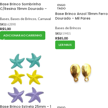
Base Brinco Sombrinha
ESGO
C/Resina 19mm Dourado –
TADO
Par
Base Brinco Anzol 19mm Ferro
Dourado – Mil Pares
Bases
,
Bases de Brincos
,
Carnaval
SKU:
62898
Bases de Brincos
R$
5,00
SKU:
59455
ADICIONAR AO CARRINHO
R$
85,00
LER MAIS
Base Brinco Estrela 25mm – 1
ESGO