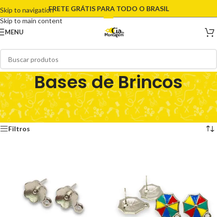
FRETE GRÁTIS PARA TODO O BRASIL
Skip to navigation
Skip to main content
MENU
Bases de Brincos
Início
/
Bases
/
Bases de Brincos
/
Página 18
Exibindo 205–216 de 317 resultados
Filtros