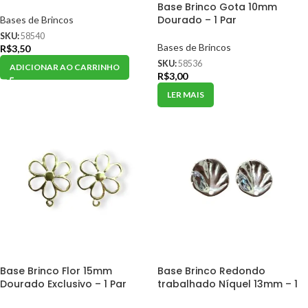
Base Brinco Gota 10mm
Dourado – 1 Par
Bases de Brincos
SKU:
58540
Bases de Brincos
R$
3,50
SKU:
58536
ADICIONAR AO CARRINHO
R$
3,00
LER MAIS
Base Brinco Flor 15mm
Base Brinco Redondo
Dourado Exclusivo – 1 Par
trabalhado Níquel 13mm – 1
Par