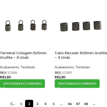
Terminal Colagem 5x11mm
Tubo Riscado 9x10mm Grafite
Grafite – 4 Unds
– 4 Unds
Acabamento
,
Terminais
Acabamento
,
Terminais
SKU:
103486
SKU:
103480
R$
2,80
R$
2,80
ADICIONAR AO CARRINHO
ADICIONAR AO CARRINHO
←
1
2
3
4
5
…
46
47
48
→