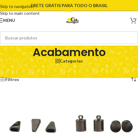
FRETE GRÁTIS PARA TODO O BRASIL
Skip to navigation
Skip to main content
MENU
Acabamento
Categorias
Início
/
Acabamento
/
Página 2
Exibindo 13–24 de 571 resultados
Filtros