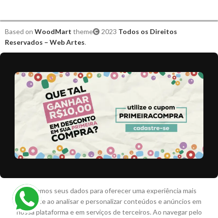
Based on
WoodMart
theme
2023
Todos os Direitos
Reservados – Web Artes
.
Tatuagem
Utilizamos seus dados para oferecer uma experiência mais
Halloween
relevante ao analisar e personalizar conteúdos e anúncios em
3 em
Diversos –
R$
15,00
-
+
nossa plataforma e em serviços de terceiros. Ao navegar pelo
estoque
C/ 5