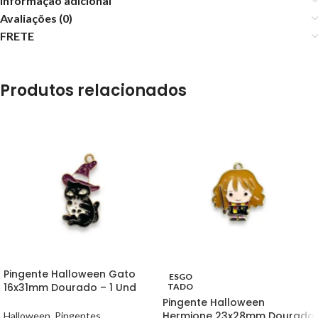
Informação adicional
Avaliações (0)
FRETE
Produtos relacionados
Pingente Halloween Gato
ESGO
16x31mm Dourado – 1 Und
TADO
Pingente Halloween
Hermione 23x28mm Dourado
Halloween
,
Pingentes