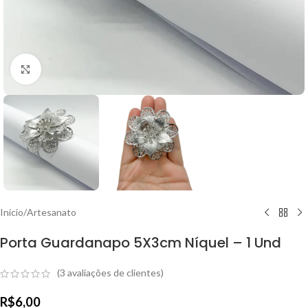
Clique para ampliar
Início
/
Artesanato
Porta Guardanapo 5X3cm Níquel – 1 Und
(
3
avaliações de clientes)
R$
6,00