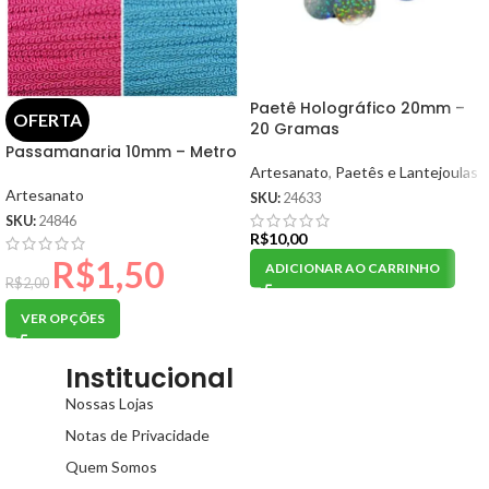
Paetê Holográfico 20mm –
OFERTA
20 Gramas
Passamanaria 10mm – Metro
Artesanato
,
Paetês e Lantejoulas
Artesanato
SKU:
24633
SKU:
24846
R$
10,00
R$
1,50
ADICIONAR AO CARRINHO
R$
2,00
VER OPÇÕES
Institucional
Nossas Lojas
Notas de Privacidade
Quem Somos