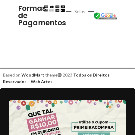
Formas
Selos
de
Pagamentos
Based on
WoodMart
theme
2023
Todos os Direitos
Reservados – Web Artes
.