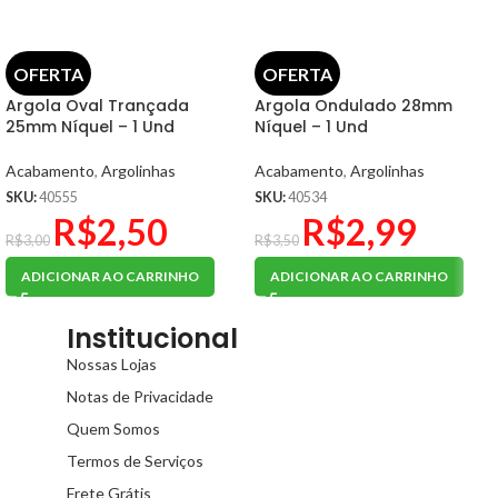
OFERTA
OFERTA
Argola Oval Trançada
Argola Ondulado 28mm
25mm Níquel – 1 Und
Níquel – 1 Und
Acabamento
,
Argolinhas
Acabamento
,
Argolinhas
SKU:
40555
SKU:
40534
R$
2,50
R$
2,99
R$
3,00
R$
3,50
ADICIONAR AO CARRINHO
ADICIONAR AO CARRINHO
Institucional
Nossas Lojas
Notas de Privacidade
Quem Somos
Termos de Serviços
Frete Grátis