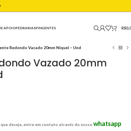
O
R$
0,
DE APOIO
PEDRARIAS
PINGENTES
ente Redondo Vazado 20mm Níquel – Und
edondo Vazado 20mm
d
whatsapp
 que deseja, entre em contato através do nosso