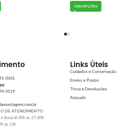
VER OPÇÕES
imento
Links Úteis
Cuidados e Conservação
991-0161
Envios e Prazos
pp
Troca e Devoluções
774-0119
Atacado
damontagem.com.br
O DE ATENDIMENTO
à Sexta 8:30h às 17:30h
h às 13h