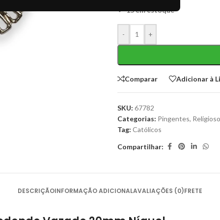
15 em estoque
-
+
Comparar
Adicionar à L
SKU:
67782
Categorias:
Pingentes
,
Religios
Tag:
Católicos
Compartilhar:
DESCRIÇÃO
INFORMAÇÃO ADICIONAL
AVALIAÇÕES (0)
FRETE