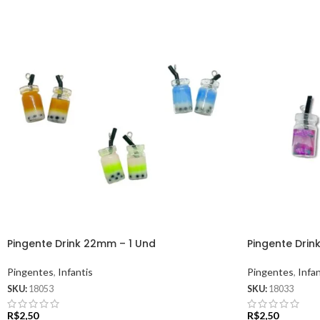
Pingente Drink 22mm – 1 Und
Pingente Drin
Pingentes
,
Infantis
Pingentes
,
Infan
SKU:
18053
SKU:
18033
R$
2,50
R$
2,50