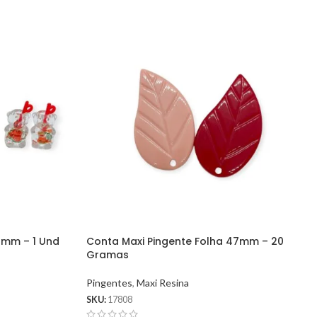
8mm – 1 Und
Conta Maxi Pingente Folha 47mm – 20
Gramas
Pingentes
,
Maxi Resina
SKU:
17808