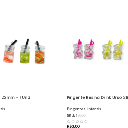
k 22mm – 1 Und
Pingente Resina Drink Urso 2
tis
Pingentes
,
Infantis
SKU:
18000
R$
3,00