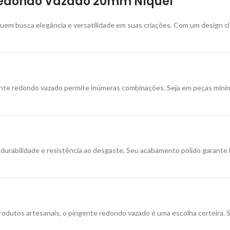
 Redondo Vazado 20mm Níquel
quem busca elegância e versatilidade em suas criações.
Com um design cl
ngente redondo vazado permite inúmeras combinações.
Seja em peças mini
durabilidade e resistência ao desgaste.
Seu acabamento polido garante 
produtos artesanais, o pingente redondo vazado é uma escolha certeira.
S