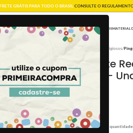
FRETE GRÁTIS PARA TODO O BRASIL
CONSULTE O REGULAMENT
ASES
CONTAS
CORRENTES
ENTREMEIOS
FIOS E CORDÕES
FECHOS
MATERIAL 
Início
/
Pingentes
/
Religiosos
/
Ping
Pingente R
Níquel – Un
R$
5,00
CÓD:
28239
Cx:
PRG03
Caso não consiga a quantidade