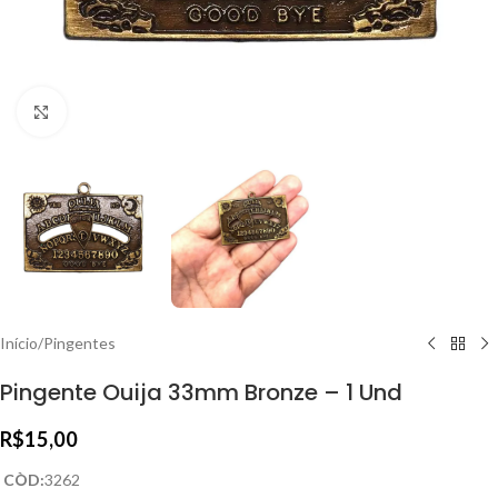
Clique para ampliar
Início
/
Pingentes
Pingente Ouija 33mm Bronze – 1 Und
R$
15,00
CÒD:
3262