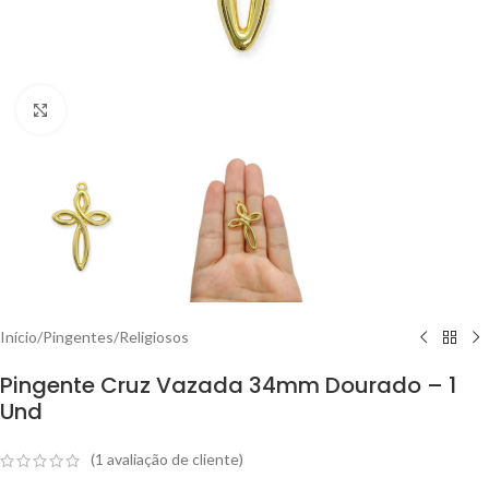
Clique para ampliar
Início
/
Pingentes
/
Religiosos
Pingente Cruz Vazada 34mm Dourado – 1
Und
(
1
avaliação de cliente)