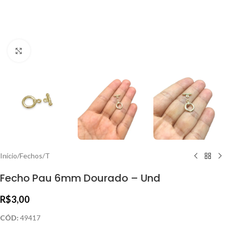
Clique para ampliar
Início
/
Fechos
/
T
Fecho Pau 6mm Dourado – Und
R$
3,00
CÓD:
49417