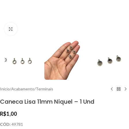
Clique para ampliar
Início
/
Acabamento
/
Terminais
Caneca Lisa 11mm Níquel – 1 Und
R$
1,00
CÓD:
49781