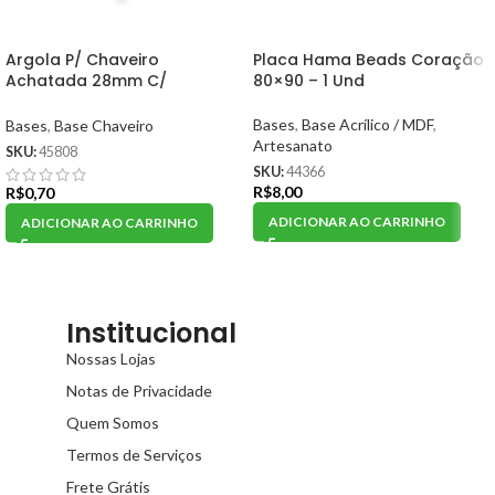
Argola P/ Chaveiro
Placa Hama Beads Coração
Achatada 28mm C/
80×90 – 1 Und
Corrente Metal Dourado – 1
Und
Bases
,
Base Acrílico / MDF
,
Bases
,
Base Chaveiro
Artesanato
SKU:
45808
SKU:
44366
R$
8,00
R$
0,70
ADICIONAR AO CARRINHO
ADICIONAR AO CARRINHO
Institucional
Nossas Lojas
Notas de Privacidade
Quem Somos
Termos de Serviços
Frete Grátis