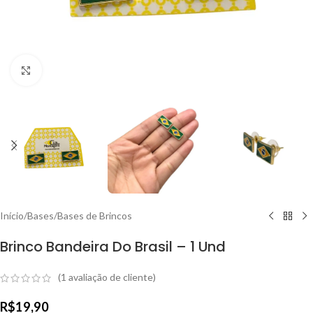
Clique para ampliar
Início
/
Bases
/
Bases de Brincos
Brinco Bandeira Do Brasil – 1 Und
(
1
avaliação de cliente)
R$
19,90