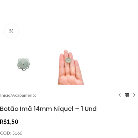
Clique para ampliar
Início
/
Acabamento
Botão Imã 14mm Níquel – 1 Und
R$
1,50
CÓD:
5166