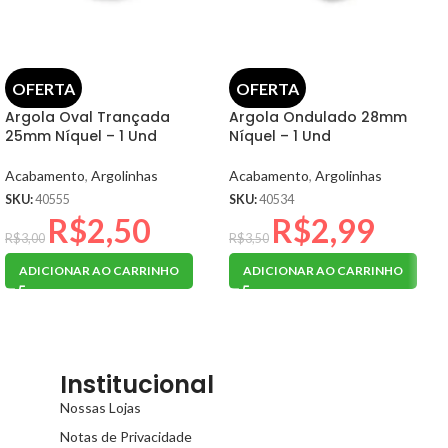
OFERTA
OFERTA
Argola Oval Trançada
Argola Ondulado 28mm
25mm Níquel – 1 Und
Níquel – 1 Und
Acabamento
,
Argolinhas
Acabamento
,
Argolinhas
SKU:
40555
SKU:
40534
R$
2,50
R$
2,99
R$
3,00
R$
3,50
ADICIONAR AO CARRINHO
ADICIONAR AO CARRINHO
Institucional
Nossas Lojas
Notas de Privacidade