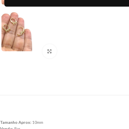
Clique para ampliar
Tamanho Aprox:
10mm
Venda:
Par