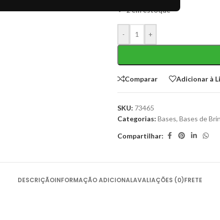
2 em estoque
-
+
Comparar
Adicionar à L
SKU:
73465
Categorias:
Bases
,
Bases de Bri
Compartilhar:
DESCRIÇÃO
INFORMAÇÃO ADICIONAL
AVALIAÇÕES (0)
FRETE