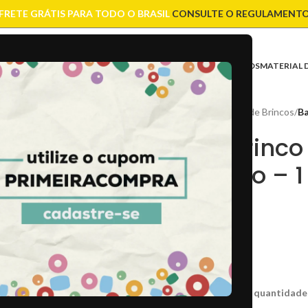
FRETE GRÁTIS PARA TODO O BRASIL
CONSULTE O REGULAMENT
ASES
CONTAS
CORRENTES
ENTREMEIOS
FIOS E CORDÕES
FECHOS
MATERIAL 
Início
/
Bases
/
Bases de Brincos
/
Ba
Base Brinc
Dourado – 1
R$
4,50
CÓD:
49720
CX:
BDO02
Caso não consiga a quantidade