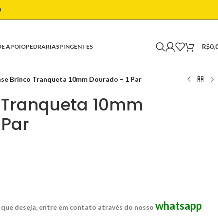
O
R$
0,
DE APOIO
PEDRARIAS
PINGENTES
se Brinco Tranqueta 10mm Dourado – 1 Par
o Tranqueta 10mm
 Par
whatsapp
 que deseja, entre em contato através do nosso