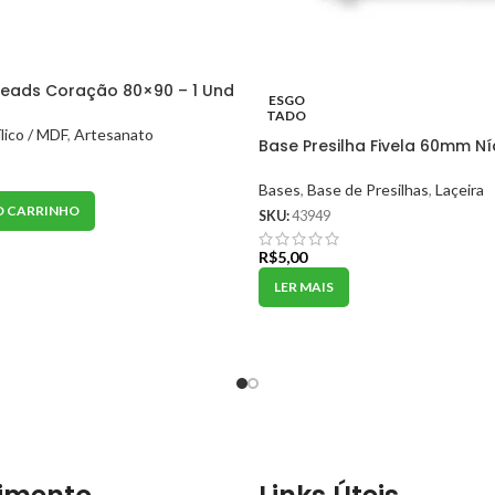
eads Coração 80×90 – 1 Und
ESGO
TADO
lico / MDF
,
Artesanato
Base Presilha Fivela 60mm Ní
Bases
,
Base de Presilhas
,
Laçeira
O CARRINHO
SKU:
43949
R$
5,00
LER MAIS