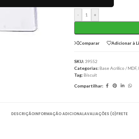
-
+
Comparar
Adicionar à L
SKU:
39552
Categorias:
Base Acrílico / MDF
,
Tag:
Biscuit
Compartilhar:
DESCRIÇÃO
INFORMAÇÃO ADICIONAL
AVALIAÇÕES (0)
FRETE