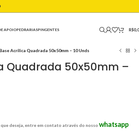
O
R$
0,
DE APOIO
PEDRARIAS
PINGENTES
Base Acrílica Quadrada 50x50mm – 10 Unds
ica Quadrada 50x50mm –
whatsapp
 que deseja, entre em contato através do nosso