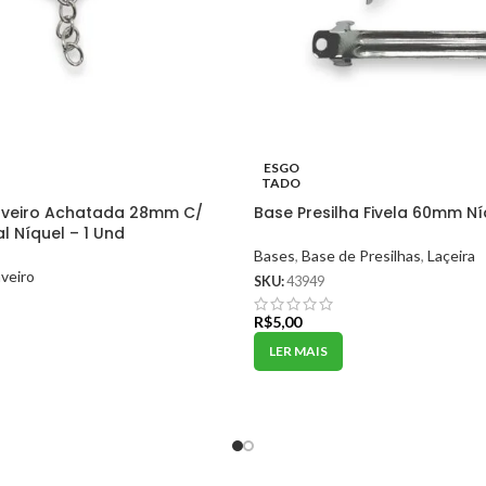
ESGO
TADO
aveiro Achatada 28mm C/
Base Presilha Fivela 60mm Ní
l Níquel – 1 Und
Bases
,
Base de Presilhas
,
Laçeira
veiro
SKU:
43949
R$
5,00
LER MAIS