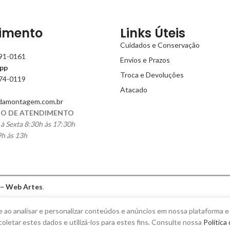
imento
Links Úteis
Cuidados e Conservação
991-0161
Envios e Prazos
pp
Troca e Devoluções
774-0119
Atacado
damontagem.com.br
O DE ATENDIMENTO
à Sexta 8:30h às 17:30h
h às 13h
 – Web Artes
.
e ao analisar e personalizar conteúdos e anúncios em nossa plataforma e
coletar estes dados e utilizá-los para estes fins. Consulte nossa
Política