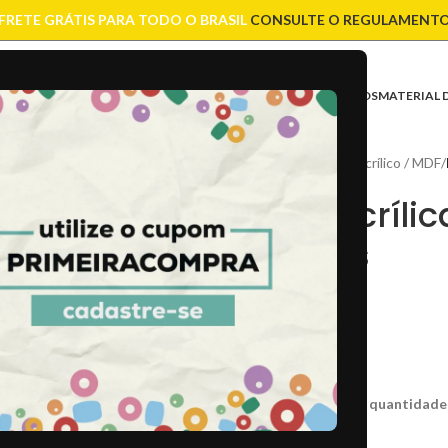
FRETE GRÁTIS PARA TODO O BRASIL
CONSULTE O REGULAMENT
ASES
CONTAS
CORRENTES
ENTREMEIOS
FIOS E CORDÕES
FECHOS
MATERIAL 
Início
/
Bases
/
Base Acrílico / MDF
/
Base Acríl
10 Unds
R$
8,00
CÓD:
49277
Caso não consiga a quantidade
31 em estoque