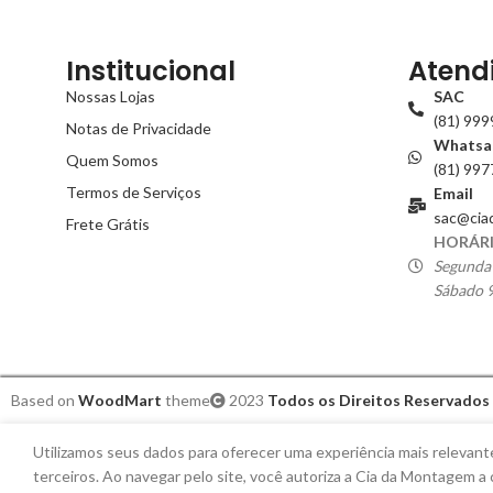
Institucional
Atend
Nossas Lojas
SAC
(81) 99
Notas de Privacidade
Whatsa
Quem Somos
(81) 99
Termos de Serviços
Email
sac@cia
Frete Grátis
HORÁRI
Segunda 
Sábado 9
Based on
WoodMart
theme
2023
Todos os Direitos Reservados
Utilizamos seus dados para oferecer uma experiência mais relevant
terceiros. Ao navegar pelo site, você autoriza a Cia da Montagem a 