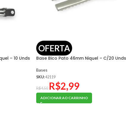
OFERTA
quel – 10 Unds
Base Bico Pato 46mm Niquel – C/20 Unds
Bases
SKU:
42119
R$
2,99
R$
4,50
ADICIONAR AO CARRINHO