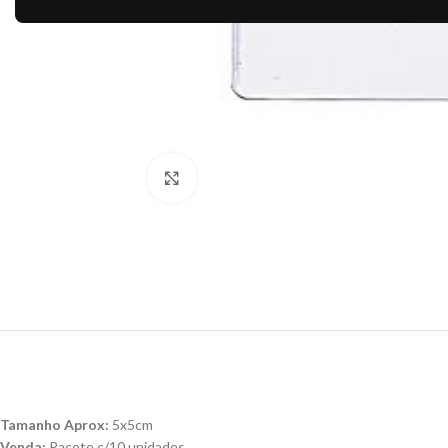
Clique para ampliar
Tamanho Aprox:
5x5cm
Venda:
Pacote c/10 unidades