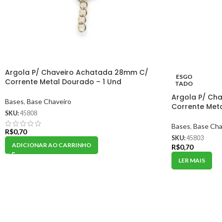
Argola P/ Chaveiro Achatada 28mm C/
ESGO
Corrente Metal Dourado – 1 Und
TADO
Argola P/ Ch
Bases
,
Base Chaveiro
Corrente Meta
SKU:
45808
Bases
,
Base Cha
R$
0,70
SKU:
45803
ADICIONAR AO CARRINHO
R$
0,70
LER MAIS