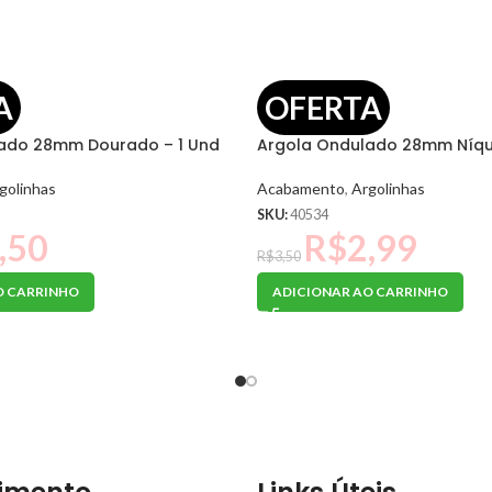
A
OFERTA
ado 28mm Dourado – 1 Und
Argola Ondulado 28mm Níque
golinhas
Acabamento
,
Argolinhas
SKU:
40534
,50
R$
2,99
R$
3,50
O CARRINHO
ADICIONAR AO CARRINHO