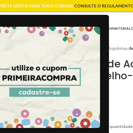
FRETE GRÁTIS PARA TODO O BRASIL
CONSULTE O REGULAMENT
ASES
CONTAS
CORRENTES
ENTREMEIOS
FIOS E CORDÕES
FECHOS
MATERIAL 
Início
/
Acabamento
/
Argolinhas
/
A
Argola de 
Ouro Velho
R$
12,00
CÓD:
46771
Cx:
A1 / 36
Caso não consiga a quantidade