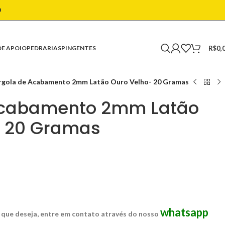
O
R$
0,
DE APOIO
PEDRARIAS
PINGENTES
rgola de Acabamento 2mm Latão Ouro Velho- 20 Gramas
Acabamento 2mm Latão
- 20 Gramas
whatsapp
 que deseja, entre em contato através do nosso