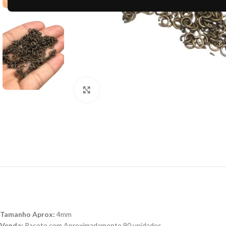
Clique para ampliar
Tamanho Aprox:
4mm
Venda:
Pacote com Aproximadamente 90 unidades