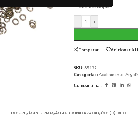
22 em estoque
-
+
Comparar
Adicionar à L
SKU:
85139
Categorias:
Acabamento
,
Argoli
Compartilhar:
DESCRIÇÃO
INFORMAÇÃO ADICIONAL
AVALIAÇÕES (0)
FRETE