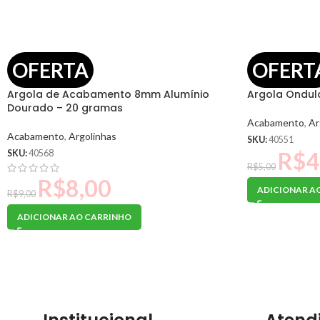
OFERTA
OFERT
Argola de Acabamento 8mm Alumínio
Argola Ondul
Dourado – 20 gramas
Acabamento
,
Ar
Acabamento
,
Argolinhas
SKU:
40551
R$
4
SKU:
40568
R$
5,00
R$
8,00
ADICIONAR A
R$
9,00
ADICIONAR AO CARRINHO