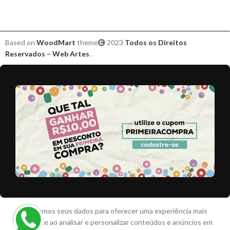
Based on
WoodMart
theme
2023
Todos os Direitos
Reservados – Web Artes
.
Aplique
Utilizamos seus dados para oferecer uma experiência mais
R$
2,00
Junino
10
relevante ao analisar e personalizar conteúdos e anúncios em
Menina
-
+