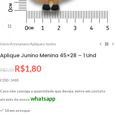
Clique para ampliar
Início
/
Artesanato
/
Apliques
/
Junino
Aplique Junino Menina 45×28 – 1 Und
R$
1,80
R$
2,00
CÓD:
3488
Caso não consiga a quantidade que deseja, entre em contato
whatsapp
através do nosso
10 em estoque