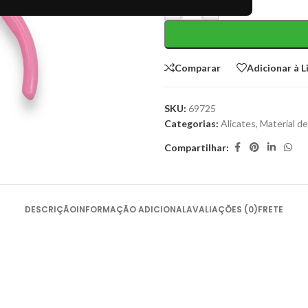
-
+
Comparar
Adicionar à L
SKU:
69725
Categorias:
Alicates
,
Material d
Compartilhar:
DESCRIÇÃO
INFORMAÇÃO ADICIONAL
AVALIAÇÕES (0)
FRETE