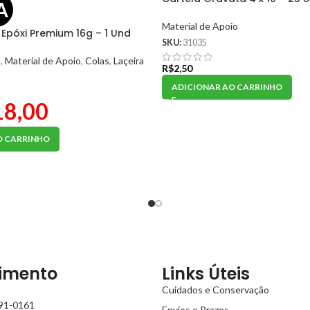
A
Material de Apoio
 Epóxi Premium 16g – 1 Und
SKU:
31035
l
,
Material de Apoio
,
Colas
,
Laçeira
R$
2,50
ADICIONAR AO CARRINHO
18,00
O CARRINHO
imento
Links Úteis
Cuidados e Conservação
991-0161
Envios e Prazos