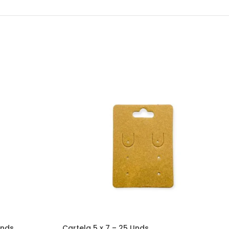
Unds
Cartela 5 x 7 – 25 Unds