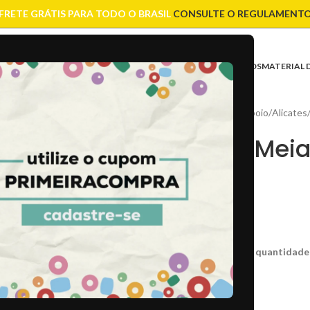
FRETE GRÁTIS PARA TODO O BRASIL
CONSULTE O REGULAMENT
ASES
CONTAS
CORRENTES
ENTREMEIOS
FIOS E CORDÕES
FECHOS
MATERIAL 
Início
/
Material de Apoio
/
Alicates
Alicate Mei
R$
24,00
CÓD:
4316
Caso não consiga a quantidade
5 em estoque