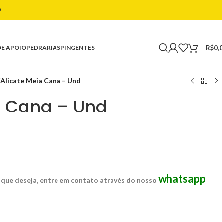
O
R$
0,
DE APOIO
PEDRARIAS
PINGENTES
/
Alicate Meia Cana – Und
a Cana – Und
whatsapp
 que deseja, entre em contato através do nosso