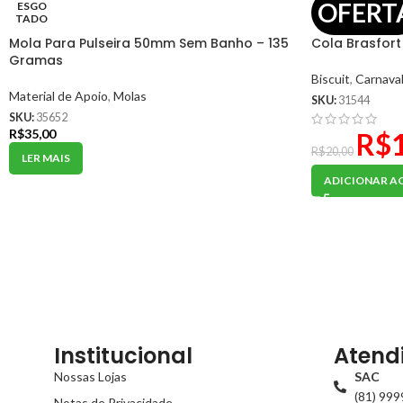
OFERT
ESGO
TADO
Mola Para Pulseira 50mm Sem Banho – 135
Cola Brasfort
Gramas
Biscuit
,
Carnava
Material de Apoio
,
Molas
SKU:
31544
SKU:
35652
R$
35,00
R$
R$
20,00
LER MAIS
ADICIONAR A
Institucional
Atend
Nossas Lojas
SAC
(81) 99
Notas de Privacidade