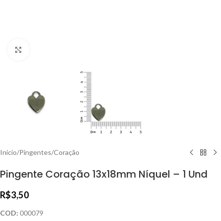
Clique para ampliar
Início
/
Pingentes
/
Coração
Pingente Coração 13x18mm Níquel – 1 Und
R$
3,50
COD:
000079